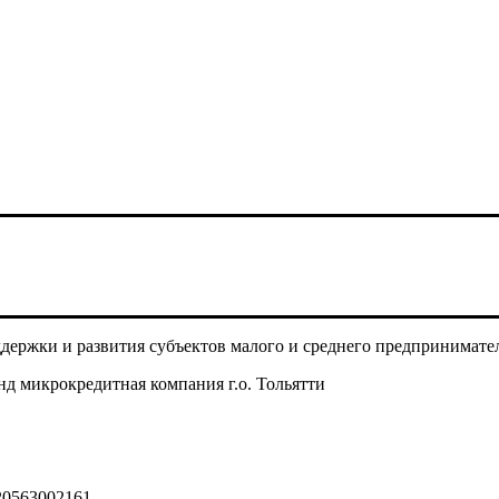
ржки и развития субъектов малого и среднего предпринимател
 микрокредитная компания г.о. Тольятти
20563002161