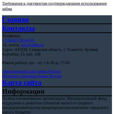
Требования к документам подтверждающим использование
займа
Главная
Контакты
Телефоны:
+7 (8482) 50-44-90
Эл. почта:
info@mfbg.ru
Адрес: 445028, Самарская область, г. Тольятти, бульвар
Королёва, 13, каб. 108
Режим работы: пн – пт, с 8-30 до 17-00
Официальный сайт Банка России
Интернет-приемная Банка России
Карта сайта
Информация
Полное наименование организации: Муниципальный фонд
поддержки и развития субъектов малого и среднего
предпринимательства микрокредитная компания городского
округа Тольятти