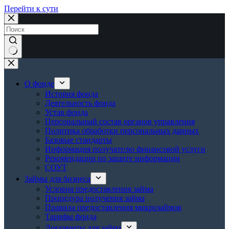
Перейти к сути
Ничего
не
найдено
О фонде
История фонда
Деятельность фонда
Устав фонда
Персональный состав органов управления
Политика обработки персональных данных
Базовые стандарты
Информация получателю финансовой услуги
Рекомендации по защите информации
СОУТ
Займы для бизнеса
Условия предоставления займа
Процедура получения займа
Правила предоставления микрозаймов
Тарифы фонда
Документы для займа