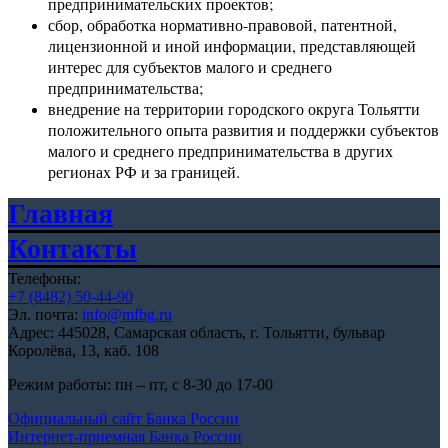
предпринимательских проектов;
сбор, обработка нормативно-правовой, патентной,
лицензионной и иной информации, представляющей
интерес для субъектов малого и среднего
предпринимательства;
внедрение на территории городского округа Тольятти
положительного опыта развития и поддержки субъектов
малого и среднего предпринимательства в других
регионах РФ и за границей.
Главная
Контакты
Телефоны:
+7 (8482) 50-44-90
Эл. почта:
info@mfbg.ru
Адрес: 445028, Самарская область, г. Тольятти, бульвар
Королёва, 13, каб. 108
Режим работы: пн – пт, с 8-30 до 17-00
Официальный сайт Банка России
Интернет-приемная Банка России